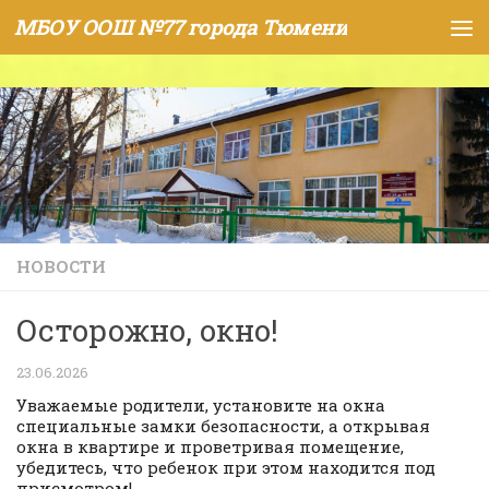
МБОУ ООШ №77 города Тюмени
Skip to content
НОВОСТИ
Осторожно, окно!
23.06.2026
Уважаемые родители, установите на окна
специальные замки безопасности, а открывая
окна в квартире и проветривая помещение,
убедитесь, что ребенок при этом находится под
присмотром!