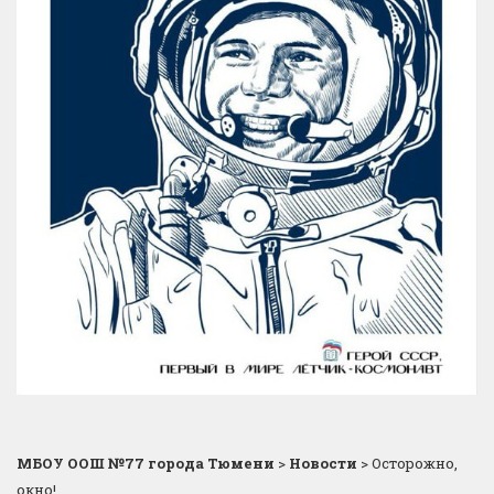
МБОУ ООШ №77 города Тюмени
>
Новости
>
Осторожно,
окно!