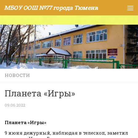
МБОУ ООШ №77 города Тюмени
Skip to content
НОВОСТИ
Планета «Игры»
09.06.2022
Планета «Игры»
9 июня дежурный, наблюдая в телескоп, заметил