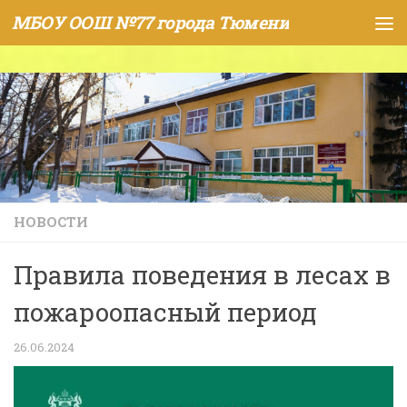
МБОУ ООШ №77 города Тюмени
Skip to content
НОВОСТИ
Правила поведения в лесах в
пожароопасный период
26.06.2024