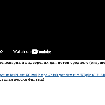
опожарный видеоролик для детей среднего (старшег
/youtu.be/N1cfuXGlxcI
,
https://disk.yandex.ru/i/RTgjMnL7u6
щенная версия фильма)