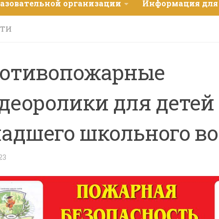
разовательной организации
Информация для
СТИ
отивопожарные
деоролики для детей
адшего школьного во
23