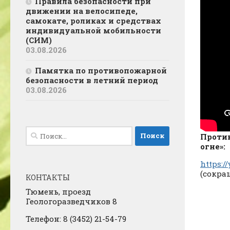
Правила безопасности при
движении на велосипеде,
самокате, роликах и средствах
индивидуальной мобильности
(СИМ)
03.08.2026
Памятка по противопожарной
безопасности в летний период
03.08.2026
Найти:
Против
огне»:
https:/
(сокра
КОНТАКТЫ
Тюмень, проезд
Геологоразведчиков 8
Телефон: 8 (3452) 21-54-79