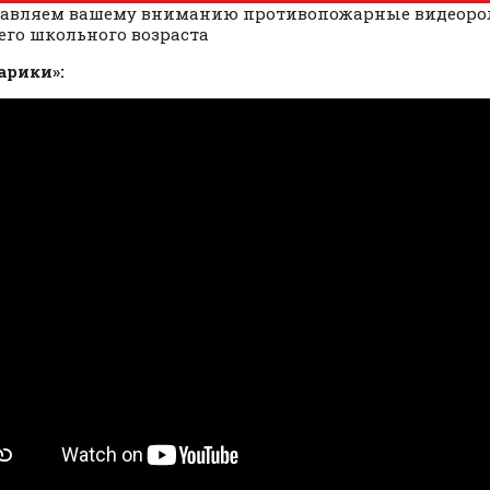
авляем вашему вниманию противопожарные видеорол
го школьного возраста
арики»: