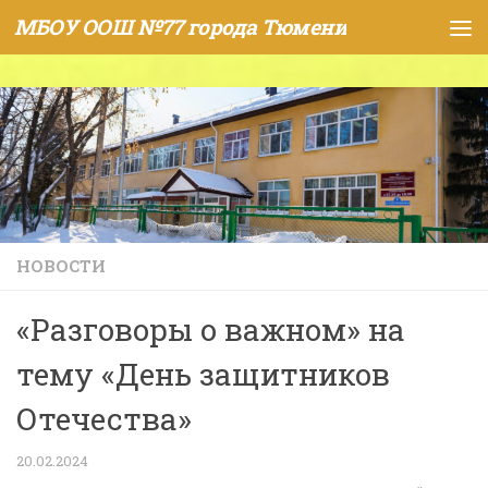
МБОУ ООШ №77 города Тюмени
Skip to content
НОВОСТИ
«Разговоры о важном» на
тему «День защитников
Отечества»
20.02.2024