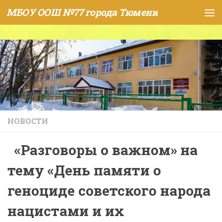
МБОУ ООШ №77 города Тюмени
Skip to content
НОВОСТИ
«Разговоры о важном» на
тему «День памяти о
геноциде советского народа
нацистами и их