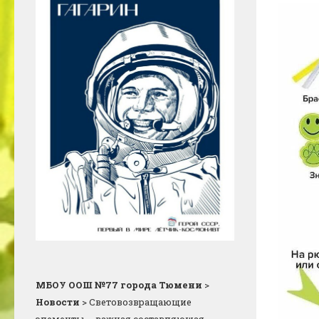
МБОУ ООШ №77 города Тюмени
>
Новости
>
Световозвращающие
элементы — важная составляющая