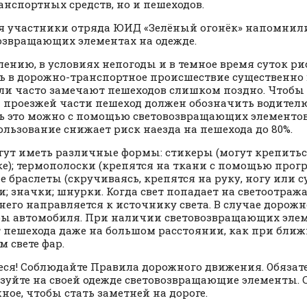
анспортных средств, но и пешеходов.
я участники отряда ЮИД «Зелёный огонёк» напомнил
озвращающих элементах на одежде.
лению, в условиях непогоды и в темное время суток р
ь в дорожно-транспортное происшествие существенно 
ли часто замечают пешеходов слишком поздно. Чтобы
а проезжей части пешеход должен обозначить водителю
ь это можно с помощью световозвращающих элементов.
ользование снижает риск наезда на пешехода до 80%.
гут иметь различные формы: стикеры (могут крепитьс
е); термополоски (крепятся на ткани с помощью прогр
е браслеты (скручиваясь, крепятся на руку, ногу или с
и; значки; шнурки. Когда свет попадает на светоотра
 него направляется к источнику света. В случае дорож
ры автомобиля. При наличии световозвращающих элем
 пешехода даже на большом расстоянии, как при ближ
м свете фар.
ся! Соблюдайте Правила дорожного движения. Обязат
зуйте на своей одежде световозвращающие элементы. С
ное, чтобы стать заметней на дороге.