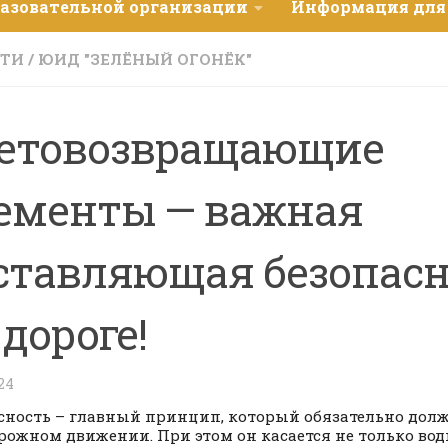
разовательной организации
Информация для
СТИ
/
ЮИД "ЗЕЛЁНЫЙ ОГОНЁК"
етовозвращающие
ементы — важная
ставляющая безопас
 дороге!
24
сность – главный принцип, который обязательно дол
рожном движении. При этом он касается не только вод