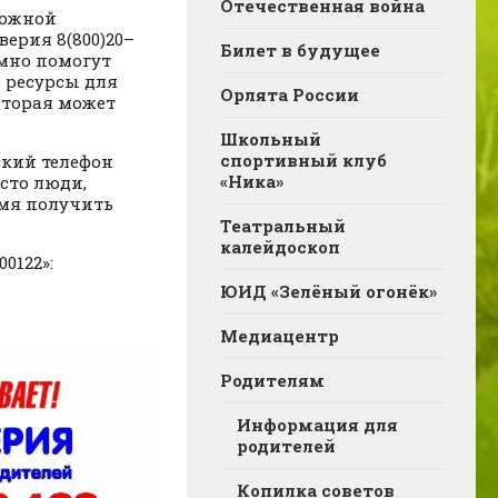
Отечественная война
ложной
ерия 8(800)20–
Билет в будущее
имно помогут
 ресурсы для
Орлята России
оторая может
Школьный
спортивный клуб
ский телефон
«Ника»
осто люди,
емя получить
Театральный
калейдоскоп
0122»:
ЮИД «Зелёный огонёк»
Медиацентр
Родителям
Информация для
родителей
Копилка советов