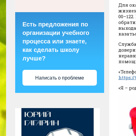
Для ок
жизнен
00–122
обрати
Есть предложения по
выхода
организации учебного
казать
процесса или знаете,
Служба
как сделать школу
довери
неравн
лучше?
помощь
«Телеф
https:/
Написать о проблеме
«Я – ро