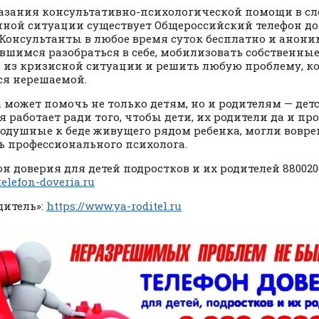
азания консультативно-психологической помощи в с
ной ситуации существует Общероссийский телефон дов
. Консультанты в любое время суток бесплатно и анон
вшимся разобраться в себе, мобилизовать собственные
 из кризисной ситуации и решить любую проблему, к
ся нерешаемой.
 может помочь не только детям, но и родителям — дет
я работает ради того, чтобы дети, их родители да и пр
одушные к беде живущего рядом ребенка, могли вовр
 профессионального психолога.
он доверия для детей подростков и их родителей 8800200
/telefon-doveria.ru
дитель»:
https://www.ya-roditel.ru