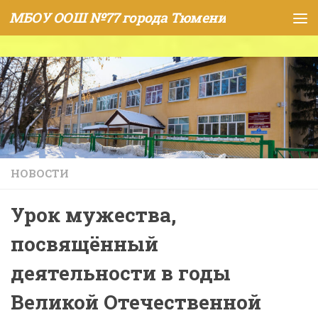
МБОУ ООШ №77 города Тюмени
Skip to content
НОВОСТИ
Урок мужества,
посвящённый
деятельности в годы
Великой Отечественной