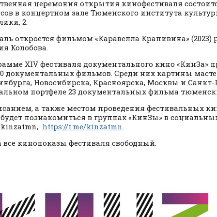
твенная церемония открытия кинофестиваля состоитс
часов в концертном зале Тюменского института культуры
ики, 2.
аль откроется фильмом «Каравелла Крапивина» (2023) 
я Колобова.
рамме XIV фестиваля документального кино «КинЗа» 
40 документальных фильмов. Среди них картины масте
инбурга, Новосибирска, Красноярска, Москвы и Санкт-П
альном портфеле 23 документальных фильма тюменски
исанием, а также местом проведения фестивальных к
будет познакомиться в группах «КинЗы» в социальных
/kinzatmn,
https://t.me/kinzatmn
.
а все кинопоказы фестиваля свободный.