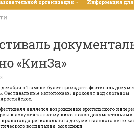
разовательной организации
Информация для
СТИ
стиваль документал
но «КинЗа»
23
 9 декабря в Тюмени будет проходить фестиваль докум
».
Фестивальные кинопоказы проходят под слоганом
ироссийское.
фестиваля является возрождение зрительского интер
рии к документальному кино, показ документальных 
, пропаганда регионального документального кино ка
тического воспитания молодежи.