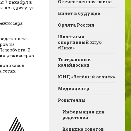
Отечественная война
я 7 декабря в
 по адресу: ул.
Билет в будущее
режиссёра
Орлята России
Школьный
представлены
спортивный клуб
ров из
«Ника»
етербурга. В
х режиссёров.
Театральный
калейдоскоп
инопоказов
 сетях –
ЮИД «Зелёный огонёк»
Медиацентр
Родителям
Информация для
родителей
Копилка советов