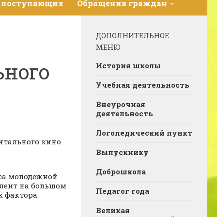
 поступающих
Обращения граждан
ДОПОЛНИТЕЛЬНОЕ
МЕНЮ
ьного
История школы
Учебная деятельность
Внеурочная
деятельность
Логопедический пункт
ентального кино
Выпускнику
Доброшкола
еса молодежной
лент на большом
Педагог года
к фактора
Великая