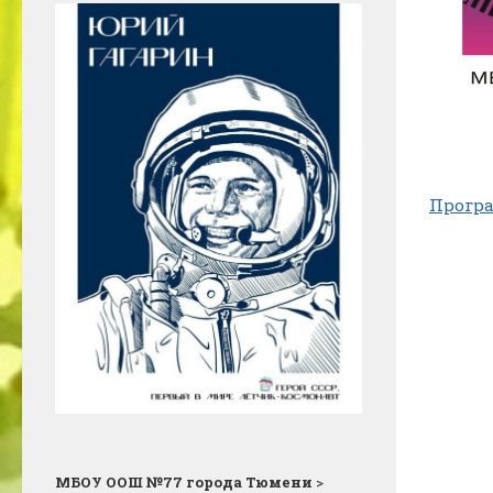
Прогр
МБОУ ООШ №77 города Тюмени
>