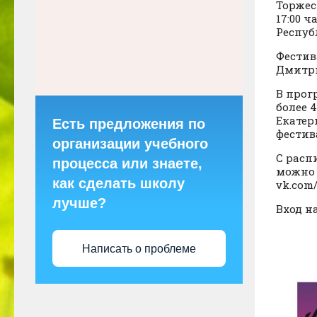
Торжес
17:00 
Республ
Фестив
Дмитри
В прог
более 
Екатер
Есть предложения по
фестив
организации учебного
C расп
процесса или знаете,
можно 
как сделать школу
vk.com
лучше?
Вход н
Написать о проблеме