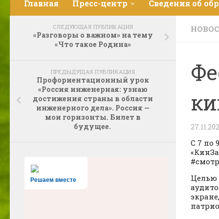
Главная
Пресс-центр
Сведения об об
СЛЕДУЮЩАЯ ПУБЛИКАЦИЯ
НОВО
«Разговоры о важном» на тему
«Что такое Родина»
Фе
ПРЕДЫДУЩАЯ ПУБЛИКАЦИЯ
Профориентационный урок
«Россия инженерная: узнаю
ки
достижения страны в области
инженерного дела». Россия —
мои горизонты. Билет в
будущее.
27.11.20
С 7 по
«КинЗа
#смотр
Целью 
Решаем вместе
аудито
экране
патрио