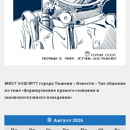
МБОУ ООШ №77 города Тюмени
>
Новости
>
Час общения
по теме «Формирование правого сознания и
законопослушного поведения»
Август 2026
Пн
Вт
Ср
Чт
Пт
Сб
Вс