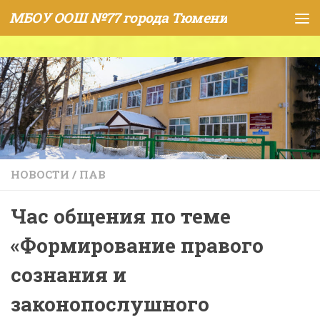
МБОУ ООШ №77 города Тюмени
Skip to content
НОВОСТИ
/
ПАВ
Час общения по теме
«Формирование правого
сознания и
законопослушного