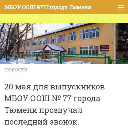
МБОУ ООШ №77 города Тюмени
Skip to content
НОВОСТИ
20 мая для выпускников
МБОУ ООШ № 77 города
Тюмени прозвучал
последний звонок.