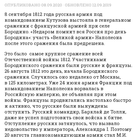
ОПУБЛИКОВАНО
08.09.2020
· ОБНОВЛЕНО
12.09.2019
8 сентября 1812 года русская армия под
командованием Кутузова выстояла в генеральном
сражении с французской армией при селе
Бородино. «Недаром помнит вся Россия про день
Бородина»: участь «Великой армии» Наполеона
после этого сражения была предрешена.
Это было самое крупное сражение всей
Отечественной войны 1812. Участниками
Бородинского сражения были русские и французы.
26 августа 1812 это день, начала Бородинского
сражения. Случилось оно недалеко от Москвы,
в 125 километрах. Уже 24 июня армия Франции под
командованием Наполеона ворвалась в
Российскую империю, не объявляя при этом
войны. Французы продвигались настолько быстро
и активно, что русские были вынуждены
отступить. Русский командир, Барклай де Толли,
даже не успел подготовить свои войска к битве.
Отступление русских затянулось, что вызвало
недовольство у императора, Александра I. Поэтому
20 августа главнокомандующим армии стал М.И.