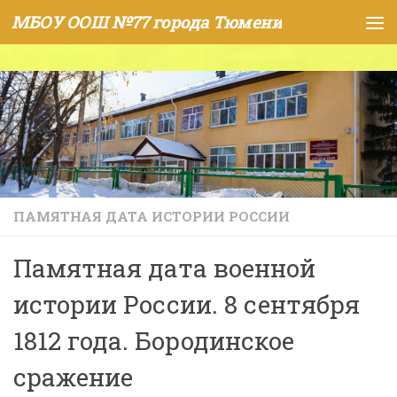
МБОУ ООШ №77 города Тюмени
Skip to content
ПАМЯТНАЯ ДАТА ИСТОРИИ РОССИИ
Памятная дата военной
истории России. 8 сентября
1812 года. Бородинское
сражение