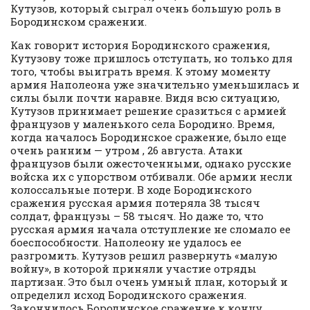
Кутузов, который сыграл очень большую роль в
Бородинском сражении.
Как говорит история Бородинского сражения,
Кутузову тоже пришлось отступать, но только для
того, чтобы выиграть время. К этому моменту
армия Наполеона уже значительно уменьшилась и
силы были почти наравне. Видя всю ситуацию,
Кутузов принимает решение сразиться с армией
французов у маленького села Бородино. Время,
когда началось Бородинское сражение, было еще
очень ранним — утром , 26 августа. Атаки
французов были ожесточенными, однако русские
войска их с упорством отбивали. Обе армии несли
колоссальные потери. В ходе Бородинского
сражения русская армия потеряла 38 тысяч
солдат, французы – 58 тысяч. Но даже то, что
русская армия начала отступление не сломало ее
боеспособности. Наполеону не удалось ее
разгромить. Кутузов решил развернуть «малую
войну», в которой приняли участие отряды
партизан. Это был очень умный план, который и
определил исход Бородинского сражения.
Закончилось Бородинское сражение к концу