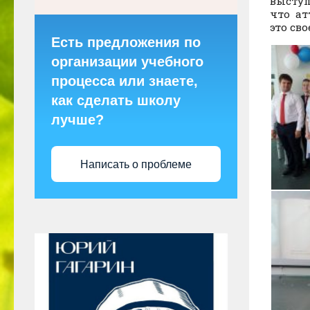
выступ
что ат
это св
Есть предложения по
организации учебного
процесса или знаете,
как сделать школу
лучше?
Написать о проблеме