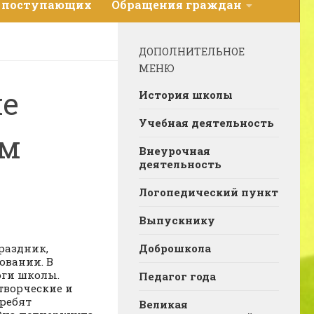
 поступающих
Обращения граждан
ДОПОЛНИТЕЛЬНОЕ
МЕНЮ
ие
История школы
Учебная деятельность
ам
Внеурочная
деятельность
Логопедический пункт
Выпускнику
раздник,
Доброшкола
овании. В
оги школы.
Педагог года
творческие и
ребят
Великая