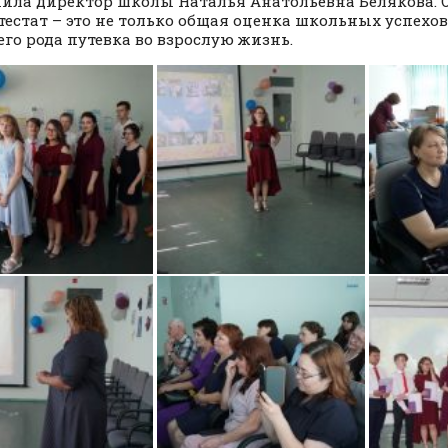
ила директор школы Наталья Анатольевна Белякова. 
тестат – это не только общая оценка школьных успехо
оего рода путевка во взрослую жизнь.