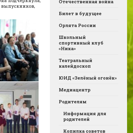
Она подчеркнула,
Отечественная война
в выпускников,
Билет в будущее
Орлята России
Школьный
спортивный клуб
«Ника»
Театральный
калейдоскоп
ЮИД «Зелёный огонёк»
Медиацентр
Родителям
Информация для
родителей
Копилка советов