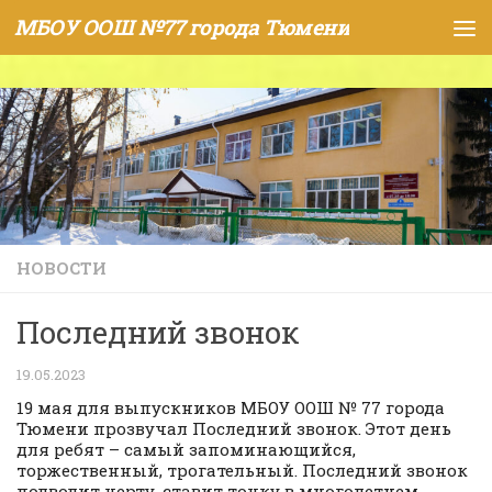
МБОУ ООШ №77 города Тюмени
Skip to content
НОВОСТИ
Последний звонок
19.05.2023
19 мая для выпускников МБОУ ООШ № 77 города
Тюмени прозвучал Последний звонок. Этот день
для ребят – самый запоминающийся,
торжественный, трогательный. Последний звонок
подводит черту, ставит точку в многолетнем