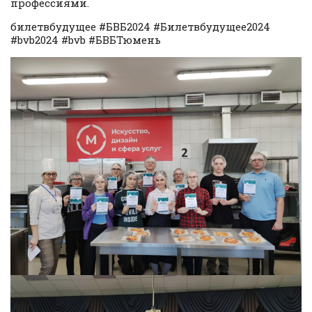
профессиями.
билетвбудущее #БВБ2024 #Билетвбудущее2024
#bvb2024 #bvb #БВБТюмень