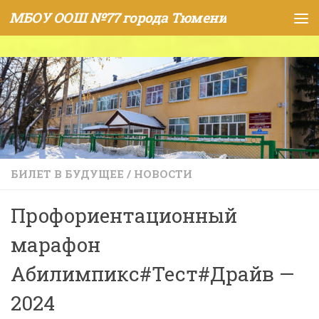
МБОУ ООШ №77 города Тюмени
Skip to content
БИЛЕТ В БУДУЩЕЕ
/
НОВОСТИ
Профориентационный
марафон
Абилимпикс#Тест#Драйв —
2024