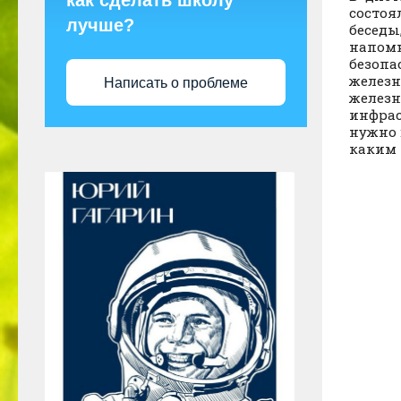
как сделать школу
состоя
лучше?
беседы
напомн
безопа
железн
Написать о проблеме
желез
инфрас
нужно 
каким 