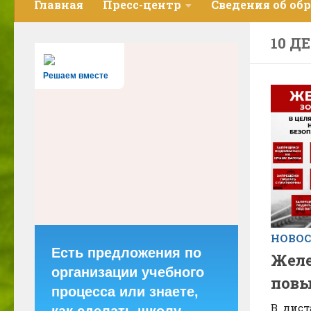
Главная
Пресс-центр
Сведения об об
10 Д
Решаем вместе
НОВО
Есть предложения по
Желе
организации учебного
повы
процесса или знаете,
В дис