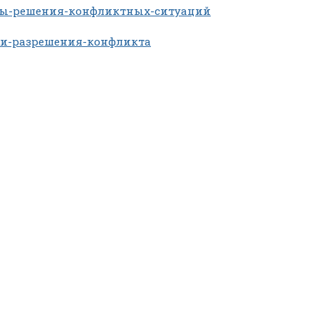
бы-решения-конфликтных-ситуаций
и-разрешения-конфликта