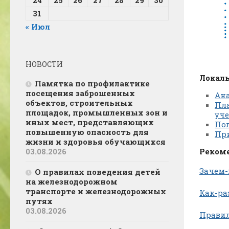
31
« Июл
НОВОСТИ
Локал
Памятка по профилактике
посещения заброшенных
Ан
объектов, строительных
Пла
площадок, промышленных зон и
уч
иных мест, представляющих
По
повышенную опасность для
При
жизни и здоровья обучающихся
Реком
03.08.2026
Зачем
О правилах поведения детей
на железнодорожном
транспорте и железнодорожных
Как-ра
путях
03.08.2026
Правил